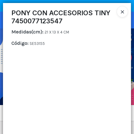
COMPRA MÍNIMA
$100.000
|
ENVÍOS A TODO EL PAIS
PONY CON ACCESORIOS TINY
7450077123547
Ingresar a la Tienda
Medidas(cm)
:
21 X 13 X 4 CM
CÓMO COMPRAR
Código
:
SE53155
QUIÉNES SOMOS
CANAL MAYORISTA
CONTACTO
Menú