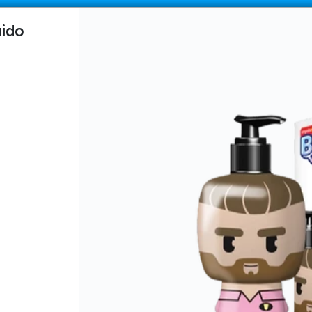
COMPRA MÍNIMA
$100.000
|
ENVÍOS A TODO EL PAIS
uido
CÓMO COMPRAR
QUIÉNES SOMOS