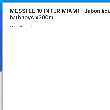
7791274201127
MESSI EL 10 INTER MIAMI - Jabon liq
bath toys x300ml
7791274201127