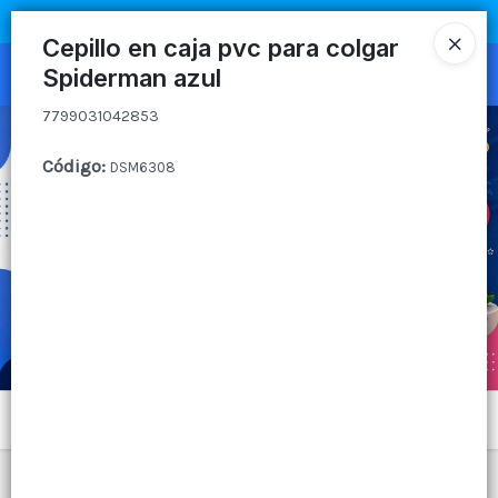
7799031042853
COMPRA MÍNIMA
$100.000
|
ENVÍOS A TODO EL PAIS
Cepillo en caja pvc para colgar
Spiderman azul
Ingresar a la Tienda
7799031042853
CÓMO COMPRAR
Código
:
DSM6308
QUIÉNES SOMOS
CANAL MAYORISTA
CONTACTO
Menú
7799031042853