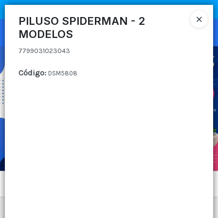
7799031023043
COMPRA MÍNIMA
$100.000
|
ENVÍOS A TODO EL PAIS
PILUSO SPIDERMAN - 2
MODELOS
Ingresar a la Tienda
7799031023043
CÓMO COMPRAR
Código
:
DSM5808
QUIÉNES SOMOS
CANAL MAYORISTA
CONTACTO
Menú
7799031023043