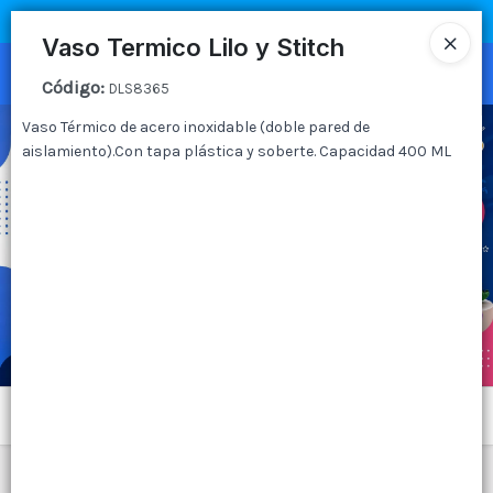
COMPRA MÍNIMA
$100.000
|
ENVÍOS A TODO EL PAIS
Vaso Termico Lilo y Stitch
Ingresar a la Tienda
Código
:
DLS8365
Vaso Térmico de acero inoxidable (doble pared de
CÓMO COMPRAR
aislamiento).Con tapa plástica y soberte. Capacidad 400 ML
QUIÉNES SOMOS
CANAL MAYORISTA
CONTACTO
Menú