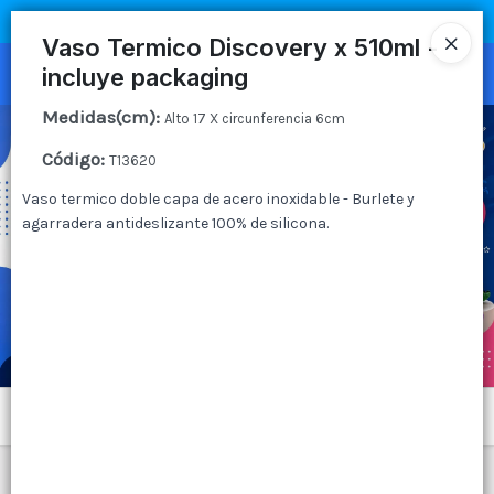
COMPRA MÍNIMA
$100.000
|
ENVÍOS A TODO EL PAIS
Vaso Termico Discovery x 510ml -
incluye packaging
Ingresar a la Tienda
Medidas(cm)
:
Alto 17 X circunferencia 6cm
CÓMO COMPRAR
Código
:
T13620
QUIÉNES SOMOS
Vaso termico doble capa de acero inoxidable - Burlete y
agarradera antideslizante 100% de silicona.
CANAL MAYORISTA
CONTACTO
Menú