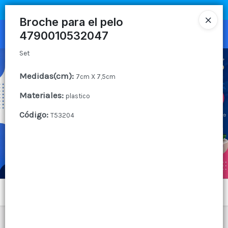
Set
COMPRA MÍNIMA
$100.000
|
ENVÍOS A TODO EL PAIS
Broche para el pelo
4790010532047
Ingresar a la Tienda
Set
CÓMO COMPRAR
Medidas(cm)
:
7cm X 7,5cm
QUIÉNES SOMOS
Materiales
:
plastico
CANAL MAYORISTA
Código
:
T53204
CONTACTO
Menú
Set